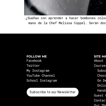
¿Sueñas con aprender a hacer bombones colo
mano de la Chef Melissa Coppel. Serán doc
FOLLOW ME
SITE M
Facebook
About
Twitter
Course
My Instagram
Subs
YouTube Channel
Choc
School Instagram
On D
Onli
Hand
Subscribe to our Newsletter
Guest 
Contac
Our Sh