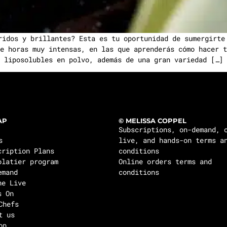
ridos y brillantes? Esta es tu oportunidad de sumergirte
e horas muy intensas, en las que aprenderás cómo hacer t
liposolubles en polvo, además de una gran variedad […]
AP
© MELISSA COPPEL
Subscriptions, on-demand, 
s
live, and hands-on terms a
cription Plans
conditions
olatier program
Online orders terms and
emand
conditions
ne Live
s On
Chefs
t us
op